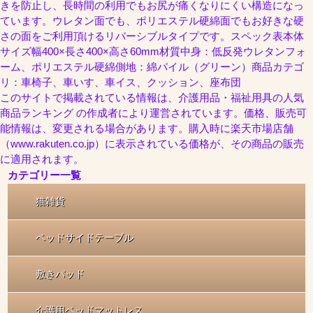
きを防止し、長時間の利用でもお尻が痛くなりにくい構造になっ
ています。ウレタン面でも、ポリエステル硬綿面でもお好きな硬
さの面をご利用頂けるリバーシブルタイプです。スペック表本体
サイズ幅400×長さ400×高さ60mm材質中身：低反発ウレタンフォ
ーム、ポリエステル硬綿側地：綿パイル（グリーン）商品カテゴ
リ：車椅子、車いす、車イス、クッション、座布団
このサイトで掲載されている情報は、介護用品・福祉用具の人気
商品ランキング の作成者により運営されています。価格、販売可
能情報は、変更される場合があります。購入時に楽天市場店舗
（www.rakuten.co.jp）に表示されている価格が、その商品の販売
に適用されます。
カテゴリー一覧
猫雑貨
ベッドサイドテーブル
敷きパッド
介護用ベッドマットレス