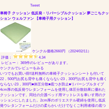
Tweet
車椅子 クッション 低反発・リバーシブルクッション 夢ごこちクッ
ション ウェルファン 【車椅子用クッション】
ケンクル
価格2660円 （2024/02/11）
評価：
4.34
レビュー： 369件のレビューがあります。
ケンクルでレビューをみる
いつでもお買い得!!送料無料の車椅子クッションシートも付いて
22，500円お尻も背中も痛くならない23，300円お尻も背中も痛く
ならない23，300円■体圧分散■底つき防止■リバーシブルタイプ
4cm厚の低反発ウレタンフォームを使用し体圧分散効果に優れた
クッションです。同社の介護ベッド用マットレスを車いす用のク
ッションにしたました。2cm厚のポリエステル硬綿を使用し低反
発ウレタンフォームだけの柔らかいだけでなくご利用者様の底つ