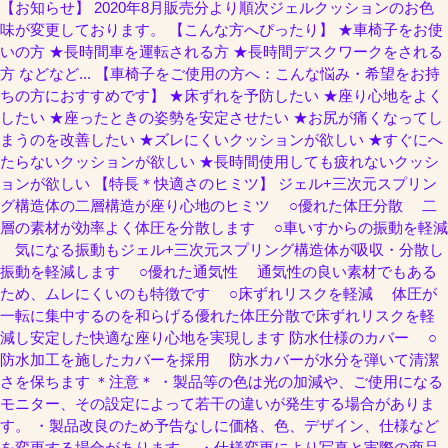
【お知らせ】 2020年8月販売分より順次ジェルクッションのお色
味が変更しております。 【こんな方へぴったり】 ★車椅子をお使
いの方 ★長時間車を運転される方 ★長時間デスクワークをされる
方 などなど... 【車椅子をご使用の方へ：こんな悩み・希望をお持
ちの方におすすめです】 ★床ずれを予防したい ★座り心地をよく
したい ★座ったときの姿勢を安定させたい ★お尻が痛くなってし
まうのを改善したい ★ズレにくいクッションが欲しい ★すぐにへ
たらないクッションが欲しい ★長時間使用しても疲れないクッシ
ョンが欲しい 【特長＊快適さのヒミツ】 ジェル+三次元スプリン
グ構造体の二層構造が座り心地のヒミツ ○優れた体圧分散 二
層の素材が効率よく体圧を分散します ○車いすからの振動を軽減
気になる振動もジェル+三次元スプリング構造体が吸収・分散し
振動を軽減します ○優れた通気性 通気性の良い素材でもある
ため、ムレにくいのも特徴です ○床ずれリスクを軽減 体圧が
一転に集中するのを和らげる優れた体圧分散で床ずれリスクを軽
減し安定した快適な座り心地を実現します 防水仕様のカバー ○
防水加工を施したカバーを採用 防水カバーが水分を弾いて清潔
さを保ちます ＊注意＊ ・製品等の色は光の加減や、ご使用になる
モニター、その設定によって若干の違いが発生する場合がありま
す。 ・製品改良のため予告なしに価格、色、デザイン、仕様など
を変更する場合があります。 ・仕様変更により写真と実際の商品