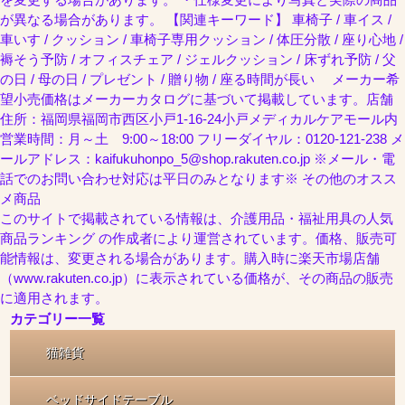
が異なる場合があります。 【関連キーワード】 車椅子 / 車イス /
車いす / クッション / 車椅子専用クッション / 体圧分散 / 座り心地 /
褥そう予防 / オフィスチェア / ジェルクッション / 床ずれ予防 / 父
の日 / 母の日 / プレゼント / 贈り物 / 座る時間が長い メーカー希
望小売価格はメーカーカタログに基づいて掲載しています。店舗
住所：福岡県福岡市西区小戸1-16-24小戸メディカルケアモール内
営業時間：月～土 9:00～18:00 フリーダイヤル：0120-121-238 メ
ールアドレス：kaifukuhonpo_5@shop.rakuten.co.jp ※メール・電
話でのお問い合わせ対応は平日のみとなります※ その他のオスス
メ商品
このサイトで掲載されている情報は、介護用品・福祉用具の人気
商品ランキング の作成者により運営されています。価格、販売可
能情報は、変更される場合があります。購入時に楽天市場店舗
（www.rakuten.co.jp）に表示されている価格が、その商品の販売
に適用されます。
カテゴリー一覧
猫雑貨
ベッドサイドテーブル