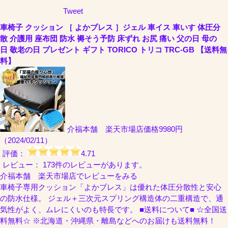
Tweet
車椅子 クッション ［ よかブレス ］ジェル 車イス 車いす 体圧分
散 介護用 座布団 防水 褥そう予防 床ずれ お尻 痛い 父の日 母の
日 敬老の日 プレゼント ギフト TORICO トリコ TRC-GB 【送料無
料】
介福本舗 楽天市場店
価格9980円
（2024/02/11）
評価：
4.71
レビュー： 173件のレビューがあります。
介福本舗 楽天市場店でレビューをみる
車椅子専用クッション「よかブレス」は優れた体圧分散性と安心
の防水仕様。 ジェル＋三次元スプリング構造体の二重構造で、通
気性がよく、ムレにくいのも特長です。 ■送料について■ ☆全国送
料無料☆ ※北海道・沖縄県・離島などへのお届けも送料無料！