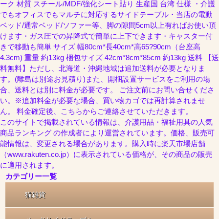
ーク 材質 スチール/MDF/強化シート貼り 生産国 台湾 仕様 ・介護
でもオフィスでもマルチに対応するサイドテーブル・当店の電動
ベッド/通常ベッド/ソファー等、脚の隙間5cm以上有ればお使い頂
けます・ガス圧での昇降式で簡単に上下できます・キャスター付
きで移動も簡単 サイズ 幅80cm*長40cm*高65?90cm（台座高
4.3cm) 重量 約13kg 梱包サイズ 42cm*8cm*85cm 約13kg 送料 【送
料無料】ただし、北海道・沖縄地域は追加送料が必要となりま
す。(離島は別途お見積り)また、開梱設置サービスをご利用の場
合、送料とは別に料金が必要です。 ご注文前にお問い合せくださ
い。※追加料金が必要な場合、買い物カゴでは再計算されませ
ん。 料金確定後、こちらからご連絡させていただきます。
このサイトで掲載されている情報は、介護用品・福祉用具の人気
商品ランキング の作成者により運営されています。価格、販売可
能情報は、変更される場合があります。購入時に楽天市場店舗
（www.rakuten.co.jp）に表示されている価格が、その商品の販売
に適用されます。
カテゴリー一覧
猫雑貨