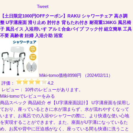
Tweet
【土日限定1000円OFFクーポン】RAKU シャワーチェア 高さ調
整 U字溝座面 滑り止め 肘付き 背もたれ付き 耐荷重136KG 風呂椅
子 風呂イス 入浴用いす アルミ合金パイプ フック付 組立簡単 工具
不要 高齢者 妊婦 入浴介助 浴室
Miki-tomo
価格8998円 （2024/02/11）
評価：
4.2
レビュー： 10件のレビューがあります。
Miki-tomoでレビューをみる
商品スペック 商品紹介 🍧【U字溝座面設計】 U字溝座面を採用し
ており、座っているときに水が溜まらず、水が流れやすくなって
います。お風呂での入浴やシャワーの際に、より快適な使い心地
を実現することができます。また、座面がU字溝になっているた
め、お尻や背中に圧迫感がなく、座っている間も快適に洗うこと