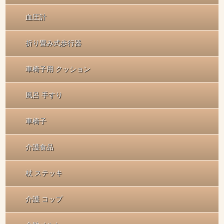
血圧計
折り畳み式歩行器
車椅子用 クッション
風呂 手すり
車椅子
介護食品
杖 ステッキ
介護 コップ