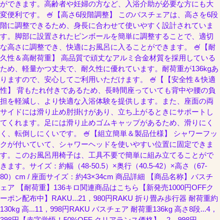
ができます。高齢者や妊婦の方など、入浴介助が必要な方にも大
変便利です。 🍧【高さ6段階調整】 このバスチェアは、高さを6段
階に調整できるため、身長に合わせて使いやすく設計されていま
す。脚部に設置されたピンボールを簡単に調整することで、適切
な高さに調整でき、快適にお風呂に入ることができます。 🍧【耐
久性＆高耐荷重】 高品質で頑丈なアルミ合金材質を採用している
ため、軽量かつ丈夫で、耐久性に優れています。耐荷重が136kgあ
りますので、安心してご利用いただけます。 🍧【【安全性＆快適
性】 背もたれ付きであるため、長時間座っていても背中や腰の負
担を軽減し、より快適な入浴体験を提供します。また、座面の両
サイドには滑り止め肘掛けがあり、立ち上がるときにサポートし
てくれます。足には滑り止めゴムキャップがあるため、滑りにく
く、転倒しにくいです。 🍧【組立簡単＆製品仕様】 シャワーフッ
クが付いていて、シャワーヘッドを使いやすい位置に固定できま
す。このお風呂用椅子は、工具不要で簡単に組み立てることがで
きます。サイズ：約幅（48-50.5）×奥行（40.5-42）×高さ（67-
80）cm / 座面サイズ：約43×34cm 商品詳細 【商品名称】バスチ
ェア 【耐荷重】136キロ関連商品はこちら【新発売1000円OFFク
ーポン配布中】RAKU...21，980円RAKU 折り畳み歩行器 耐荷重約
130kg 高...11，998円RAKU バスチェア 耐荷重136kg 高さ8段...4，
398円【赤字覚悟！50%OFF クリアランス価格】...2，998円