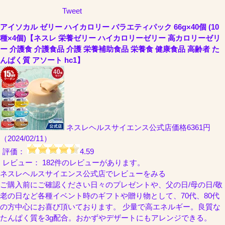
Tweet
アイソカル ゼリー ハイカロリー バラエティパック 66g×40個 (10
種×4個)【ネスレ 栄養ゼリー ハイカロリーゼリー 高カロリーゼリ
ー 介護食 介護食品 介護 栄養補助食品 栄養食 健康食品 高齢者 た
んぱく質 アソート hc1】
ネスレヘルスサイエンス公式店
価格6361円
（2024/02/11）
評価：
4.59
レビュー： 182件のレビューがあります。
ネスレヘルスサイエンス公式店でレビューをみる
ご購入前にご確認ください日々のプレゼントや、父の日/母の日/敬
老の日など各種イベント時のギフトや贈り物として、70代、80代
の方中心にお喜び頂いております。 少量で高エネルギー。良質な
たんぱく質を3g配合。おかずやデザートにもアレンジできる。