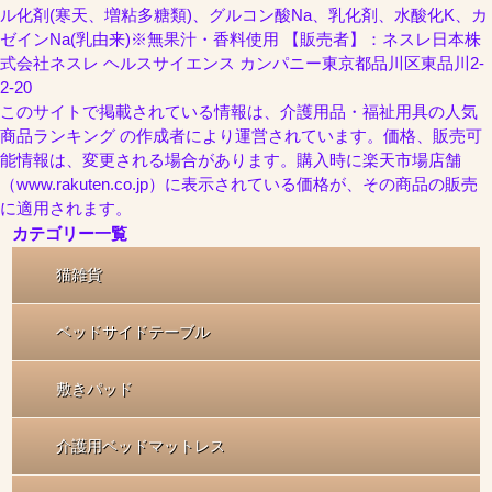
ル化剤(寒天、増粘多糖類)、グルコン酸Na、乳化剤、水酸化K、カ
ゼインNa(乳由来)※無果汁・香料使用 【販売者】：ネスレ日本株
式会社ネスレ ヘルスサイエンス カンパニー東京都品川区東品川2-
2-20
このサイトで掲載されている情報は、介護用品・福祉用具の人気
商品ランキング の作成者により運営されています。価格、販売可
能情報は、変更される場合があります。購入時に楽天市場店舗
（www.rakuten.co.jp）に表示されている価格が、その商品の販売
に適用されます。
カテゴリー一覧
猫雑貨
ベッドサイドテーブル
敷きパッド
介護用ベッドマットレス