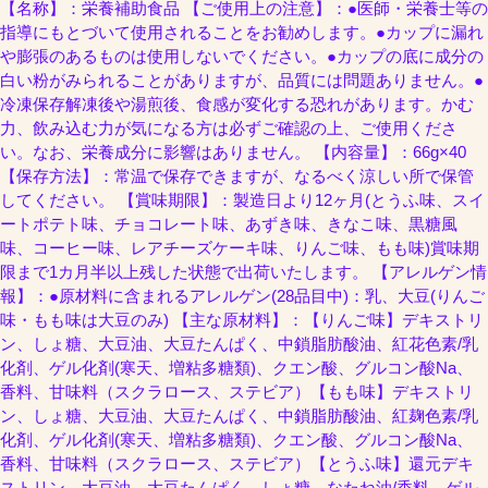
【名称】：栄養補助食品 【ご使用上の注意】：●医師・栄養士等の
指導にもとづいて使用されることをお勧めします。●カップに漏れ
や膨張のあるものは使用しないでください。●カップの底に成分の
白い粉がみられることがありますが、品質には問題ありません。●
冷凍保存解凍後や湯煎後、食感が変化する恐れがあります。かむ
力、飲み込む力が気になる方は必ずご確認の上、ご使用くださ
い。なお、栄養成分に影響はありません。 【内容量】：66g×40
【保存方法】：常温で保存できますが、なるべく涼しい所で保管
してください。 【賞味期限】：製造日より12ヶ月(とうふ味、スイ
ートポテト味、チョコレート味、あずき味、きなこ味、黒糖風
味、コーヒー味、レアチーズケーキ味、りんご味、もも味)賞味期
限まで1カ月半以上残した状態で出荷いたします。 【アレルゲン情
報】：●原材料に含まれるアレルゲン(28品目中)：乳、大豆(りんご
味・もも味は大豆のみ) 【主な原材料】：【りんご味】デキストリ
ン、しょ糖、大豆油、大豆たんぱく、中鎖脂肪酸油、紅花色素/乳
化剤、ゲル化剤(寒天、増粘多糖類)、クエン酸、グルコン酸Na、
香料、甘味料（スクラロース、ステビア）【もも味】デキストリ
ン、しょ糖、大豆油、大豆たんぱく、中鎖脂肪酸油、紅麹色素/乳
化剤、ゲル化剤(寒天、増粘多糖類)、クエン酸、グルコン酸Na、
香料、甘味料（スクラロース、ステビア）【とうふ味】還元デキ
ストリン、大豆油、大豆たんぱく、しょ糖、なたね油/香料、ゲル