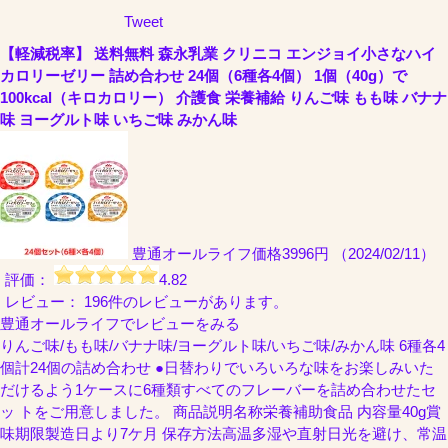
Tweet
【軽減税率】 送料無料 森永乳業 クリニコ エンジョイ小さなハイ
カロリーゼリー 詰め合わせ 24個（6種各4個） 1個（40g）で
100kcal（キロカロリー） 介護食 栄養補給 りんご味 もも味 バナナ
味 ヨーグルト味 いちご味 みかん味
豊通オールライフ
価格3996円 （2024/02/11）
評価：
4.82
レビュー： 196件のレビューがあります。
豊通オールライフでレビューをみる
りんご味/もも味/バナナ味/ヨーグルト味/いちご味/みかん味 6種各4
個計24個の詰め合わせ ●日替わりでいろいろな味をお楽しみいた
だけるよう1ケースに6種類すべてのフレーバーを詰め合わせたセ
ッ トをご用意しました。 商品説明名称栄養補助食品 内容量40g賞
味期限製造日より7ケ月 保存方法高温多湿や直射日光を避け、常温