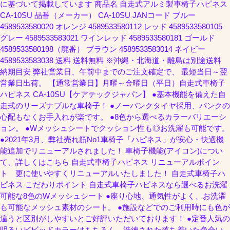
に基づいて掲載しています 商品名 自走式アルミ製車椅子ハピネス
CA-10SU 品番（メーカー） CA-10SU JANコード ブルー
4589533580020 オレンジ 4589533580112 レッド 4589533580105
グレー 4589533583021 ワインレッド 4589533580181 ゴールド
4589533580198（廃番） ブラウン 4589533583014 ネイビー
4589533583038 送料 送料無料 ※沖縄・北海道・離島は別途送料
納期目安 弊社営業日、午前中までのご注文確定で、 最短当日～翌
営業日出荷。 【通常営業日】月曜～金曜日（平日）自走式車椅子
ハピネス CA-10SU【ケアテックジャパン】 ●基本機能を備えた自
走式のリーズナブルな車椅子！ ●ノーパンクタイヤ採用、パンクの
心配もなくお手入れが楽です。 ●8色から選べるカラーバリエーシ
ョン。 ●Wメッシュシートでクッション性も◎お洗濯も可能です。
●2021年3月、弊社売れ筋No1車椅子「ハピネス」が安心・快適機
能追加でリニューアルされました！ 車椅子機能(アイコン)につい
て、詳しくはこちら 自走式車椅子ハピネス リニューアルポイン
ト 更に使いやすくリニューアルいたしました！ 自走式車椅子ハ
ピネス こだわりポイント 自走式車椅子ハピネスなら選べるお洗濯
可能な8色のWメッシュシート ●座り心地、通気性がよく、お洗濯
も可能なメッシュ素材のシート。 ●施設などでのご利用時にも色が
違うと区別がしやすいとご好評いただいております！ ●定番人気の
明るいビビッドカラーはもちろん、洗練された落ち着いた色合い