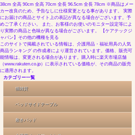
38cm 全高 90cm 全高 70cm 全長 96.5cm 全長 78cm ※商品はメー
カー改良のため、予告なしに仕様変更となる事があります。 実際
にお届けの商品とサイト上の表記が異なる場合がございます。予
めご了承ください。 また、お客様のお使いのモニター設定等によ
り実際の商品と色味が異なる場合がございます。 【ケアテックジ
ャパン】その他の機種を見る
このサイトで掲載されている情報は、介護用品・福祉用具の人気
商品ランキング の作成者により運営されています。価格、販売可
能情報は、変更される場合があります。購入時に楽天市場店舗
（www.rakuten.co.jp）に表示されている価格が、その商品の販売
に適用されます。
カテゴリー一覧
猫雑貨
ベッドサイドテーブル
敷きパッド