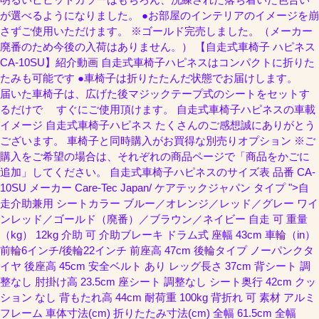
が選べるようになりました。 ●お部屋のインテリアのイメージを崩
さずご使用いただけます。 ※ゴールド完売しました。（メーカー
廃番のため今後の入荷はありません。） 【自走式車椅子 ハピネス
CA-10SU】紹介動画 自走式車椅子ハピネスはコンパクトに折りた
たみも可能です ●車椅子は折りたたんだ状態でお届けします。
届いた車椅子は、広げた後マジックテープ式のシートをセットす
るだけで すぐにご使用頂けます。 自走式車椅子ハピネスの車載
イメージ 自走式車椅子ハピネス たくさんのご感想誠にありがとう
ございます。 車椅子と同時購入がお買得な別売りオプション ※ご
購入をご希望の場合は、それぞれの商品ページで「商品をかごに
追加」してください。 自走式車椅子ハピネスのサイズ表 品番 CA-
10SU メーカー Care-Tec Japan/ ケアテックジャパン タイプ ">自
走介助兼用 シートカラー ブルー／オレンジ／レッド／グレー ワイ
ンレッド／ゴールド（廃番）／ブラウン／ネイビー 自走 可 重量
（kg） 12kg 介助 可 介助ブレーキ ドラム式 座幅 43cm 車輪（in）
前輪6インチ/後輪22インチ 前座高 47cm 後輪タイプ ノーパンクタ
イヤ 後座高 45cm 安全ベルト あり レッグ長さ 37cm 背シート 調
整なし 肘掛け高 23.5cm 座シート 調整なし シート奥行 42cm クッ
ション なし 背もたれ高 44cm 耐荷重 100kg 背折れ 可 素材 アルミ
フレーム 車体寸法(cm) 折りたたみ寸法(cm) 全幅 61.5cm 全幅